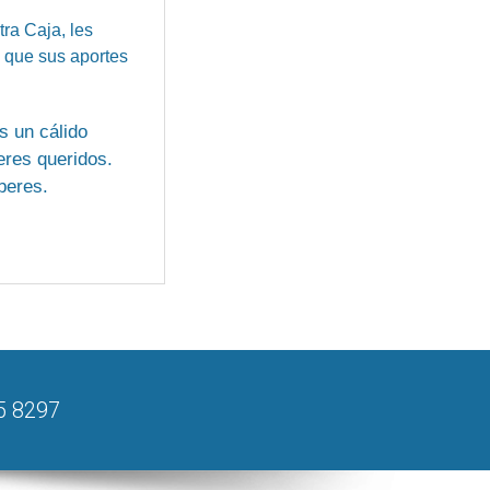
ra Caja, les
 que sus aportes
s un cálido
eres queridos.
aberes.
25 8297